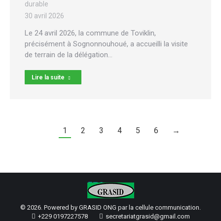
durable
30 avril 2026
Le 24 avril 2026, la commune de Toviklin,
précisément à Sognonnouhoué, a accueilli la visite
de terrain de la délégation…
Lire la suite
1
2
3
4
5
6
→
© 2026. Powered by GRASID ONG par la cellule communication.
+229 0197227578
secretariatgrasid@gmail.com