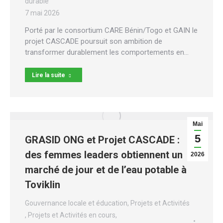
durable
7 mai 2026
Porté par le consortium CARE Bénin/Togo et GAIN le
projet CASCADE poursuit son ambition de
transformer durablement les comportements en…
Lire la suite
Mai
5
GRASID ONG et Projet CASCADE :
des femmes leaders obtiennent un
2026
marché de jour et de l’eau potable à
Toviklin
Gouvernance locale et éducation
,
Projets et Activités
,
Projets et Activités en cours
,