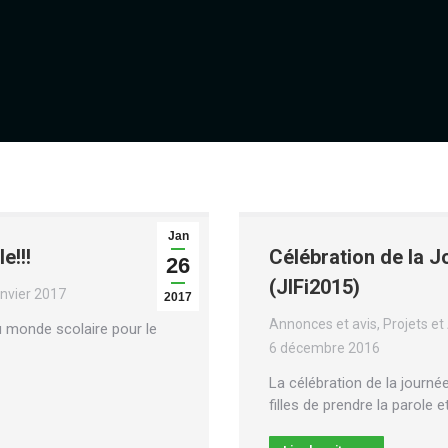
Jan
e!!!
Célébration de la Jo
26
(JIFi2015)
anvier 2017
2017
Annonces et avis
,
Projets et
u monde scolaire pour le
6 décembre 2016
La célébration de la journée
filles de prendre la parole 