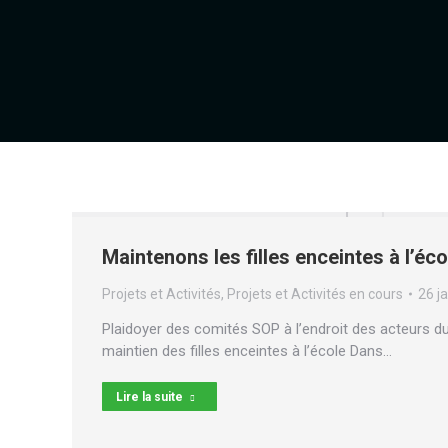
Maintenons les filles enceintes à l’écol
Projets et Activités
,
Projets et Activités en cours
26 j
Plaidoyer des comités SOP à l’endroit des acteurs d
maintien des filles enceintes à l’école Dans…
Lire la suite