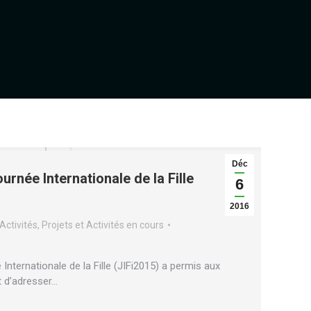
Déc
urnée Internationale de la Fille
6
2016
 Activités
,
Projets et Activités en cours
 Internationale de la Fille (JIFi2015) a permis aux
et d’adresser…